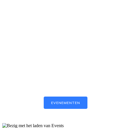
Antwerp Airsoft
Association
Ontdek deze nieuwe indoor airsoft locatie te Antwerpen
EVENEMENTEN